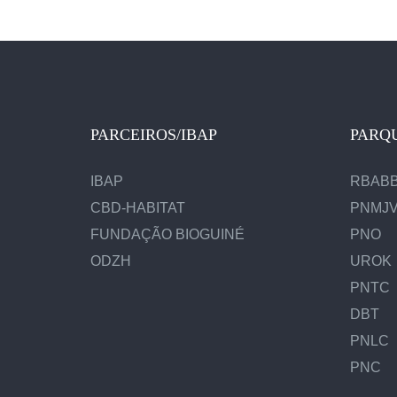
PARCEIROS/IBAP
PARQ
IBAP
RBAB
CBD-HABITAT
PNMJ
FUNDAÇÃO BIOGUINÉ
PNO
ODZH
UROK
PNTC
DBT
PNLC
PNC