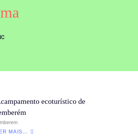
uma
NC
campamento ecoturístico de
emberém
emberem
ER MAIS...