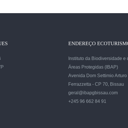
UES
ENDEREÇO ECOTURISM
B
Instituto da Biodiversidade e
VP
Áreas Protegidas (IBAP)
Avenida Dom Settimio Arturo
Ferrazzetta - CP 70, Bissau
geral@ibapgbissau.com
+245 96 662 84 91