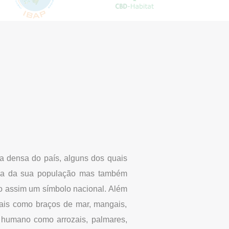
Como ch
Na sede do IBAP em B
a densa do país, alguns dos quais
entrada. Disponibilida
tnica da sua população mas também
do assim um símbolo nacional. Além
rais como braços de mar, mangais,
r humano como arrozais, palmares,